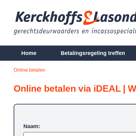
Home
Betalingsregeling treffen
Online betalen
Online betalen via iDEAL |
Naam: