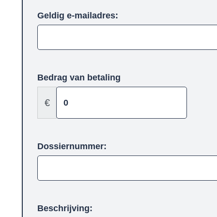
Geldig e-mailadres:
Bedrag van betaling
€
Dossiernummer:
Beschrijving: