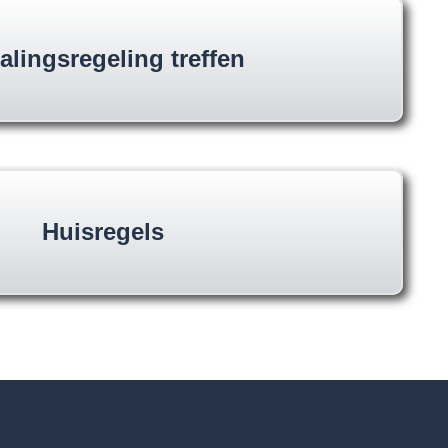
alingsregeling treffen
Huisregels