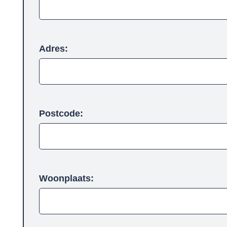
Adres:
Postcode:
Woonplaats: