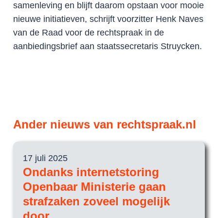
samenleving en blijft daarom opstaan voor mooie
nieuwe initiatieven, schrijft voorzitter Henk Naves
van de Raad voor de rechtspraak in de
aanbiedingsbrief aan staatssecretaris Struycken.
Ander nieuws van rechtspraak.nl
17 juli 2025
15 jul
Ondanks internetstoring
FD-f
Openbaar Ministerie gaan
Op di
strafzaken zoveel mogelijk
Gezag
Gemee
door