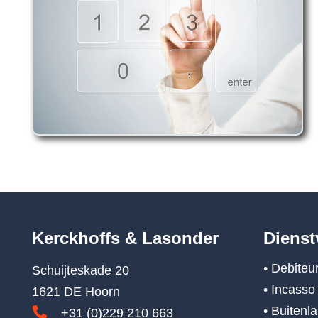
Kerckhoffs & Lasonder
Dienst
• Debite
Schuijteskade 20
• Incasso
1621 DE Hoorn
• Buitenl
+31 (0)229 210 663