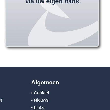
via uw eigen bank
Algemeen
• Contact
er
• Nieuws
• Links