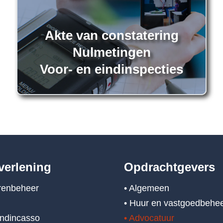
Akte van constatering
Nulmetingen
Voor- en eindinspecties
verlening
Opdrachtgevers
urenbeheer
• Algemeen
• Huur en vastgoedbehe
andincasso
• Advocatuur