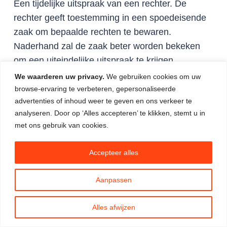
Een tijdelijke uitspraak van een rechter. De
rechter geeft toestemming in een spoedeisende
zaak om bepaalde rechten te bewaren.
Naderhand zal de zaak beter worden bekeken
om een uiteindelijke uitspraak te krijgen.
We waarderen uw privacy.
We gebruiken cookies om uw
Vordering
browse-ervaring te verbeteren, gepersonaliseerde
advertenties of inhoud weer te geven en ons verkeer te
Het bedrag dat iemand van een ander te goed
analyseren. Door op ‘Alles accepteren’ te klikken, stemt u in
met ons gebruik van cookies.
heeft. Bij een beslag onder een derde wordt ook
beslag gelegd op vorderingen die de
debiteur
Accepteer alles
van die derde te vorderen heeft. (een
debiteur
heeft een vordering op een bank voor b.v. zijn
Aanpassen
spaargeld, of op zijn werkgever voor zijn loon)
Alles afwijzen
WSNP