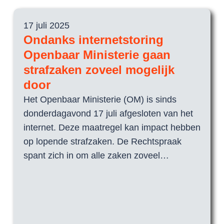
17 juli 2025
15 jul
Ondanks internetstoring
FD-f
Openbaar Ministerie gaan
Op di
strafzaken zoveel mogelijk
Gezag
Gemee
door
(SGVE)
Het Openbaar Ministerie (OM) is sinds
geen 
donderdagavond 17 juli afgesloten van het
Rech
internet. Deze maatregel kan impact hebben
op lopende strafzaken. De Rechtspraak
spant zich in om alle zaken zoveel…