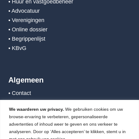
• Huur en vastgoedbeheer
• Advocatuur
• Verenigingen
• Online dossier
• Begrippenlijst
• KBvG
Algemeen
• Contact
• Nieuws
We waarderen uw privacy.
We gebruiken cookies om uw
• Links
browse-ervaring te verbeteren, gepersonaliseerde
• Algemene voorwaarden
advertenties of inhoud weer te geven en ons verkeer te
• Disclaimer
analyseren. Door op ‘Alles accepteren’ te klikken, stemt u in
met ons gebruik van cookies.