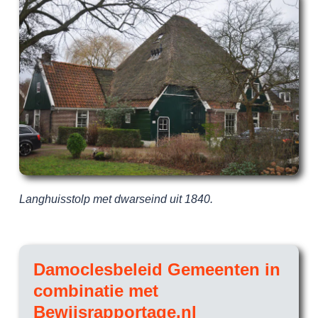
Langhuisstolp met dwarseind uit 1840.
Damoclesbeleid Gemeenten in
Prof
combinatie met
gel
Bewijsrapportage.nl
17 fe